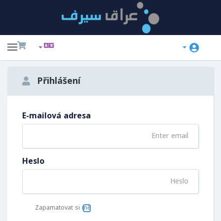
ggle
ation
Přihlášení
E-mailová adresa
Heslo
Zapamatovat si mě