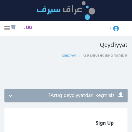
ggle
ation
Qeydiyyat
QEYDIYYAT
AZERBAIJAN HOSTING PROVIDER
Artıq qeydiyyatdan keçmisiz?
Sign Up