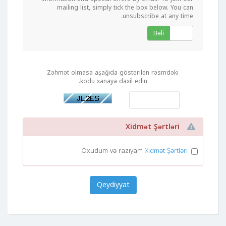
mailing list, simply tick the box below. You can
unsubscribe at any time.
Bəli
Xeyr
Zəhmət olmasa aşağıda göstərilən rəsmdəki
kodu xanaya daxil edin.
Xidmət Şərtləri
Oxudum və razıyam
Xidmət Şərtləri