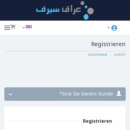
ggle
ation
Registrieren
REGISTRIEREN
SUPPORT
Sind Sie bereits Kunde?
Registrieren