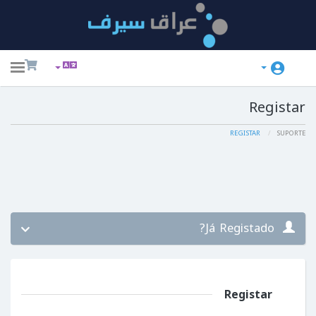
ggle
ation
Registar
REGISTAR
SUPORTE
Já Registado?
Registar