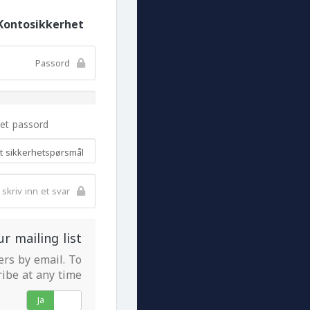
Kontosikkerhet
 et passord
ur mailing list
ers by email. To
ibe at any time.
Ja
Nei