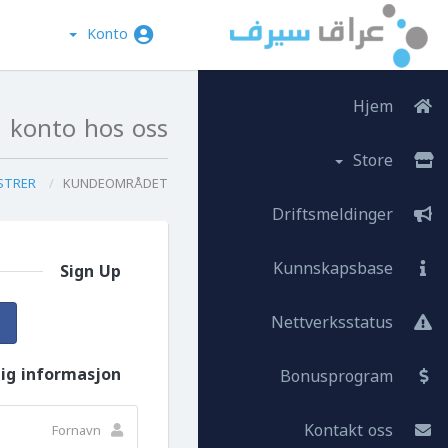
Konto
Hjem
konto hos oss...
Store
REGISTRER
KUNDEOMRÅDET
Driftsmeldinger
Kunnskapsbase
Sign Up
Nettverksstatus
lig informasjon
Bonusprogram
Kontakt oss