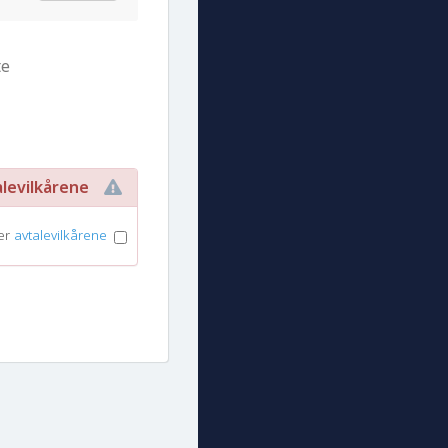
te
avtalevilkårene
rer
avtalevilkårene